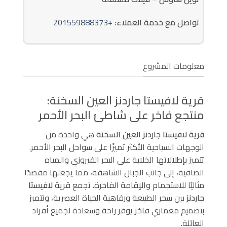
تواصل مع خدمة العملاء:
+201559888373
معلومات المشروع
قرية لافيستا جاردنز العين السخنة:
منتجع فاخر على شاطئ البحر الأحمر
قرية لافيستا جاردنز العين السخنة
هي واحدة من
الوجهات السياحية الأكثر تميزًا على سواحل البحر الأحمر.
تتميز بإطلالاتها الخلابة على البحر الفيروزي والمياه
الصافية، إلى جانب الجبال الشاهقة، مما يجعلها مقصدًا
مثاليًا للاستجمام والإقامة الفاخرة. تجمع قرية
لافيستا
جاردنز
بين سحر الطبيعة ورفاهية الحياة العصرية، وتتميز
بتصميم معماري فاخر يوفر راحة وسعادة لجميع أفراد
العائلة.