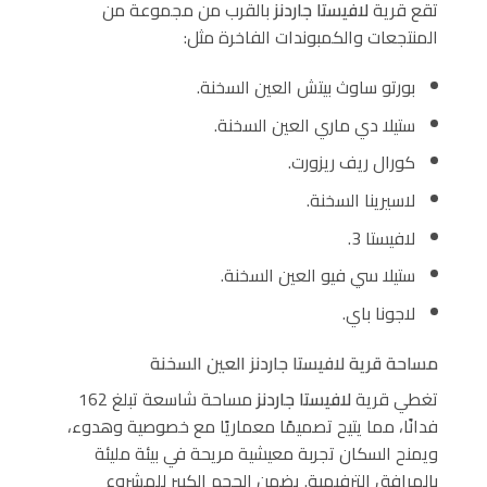
تقع قرية
لافيستا جاردنز
بالقرب من مجموعة من
المنتجعات والكمبوندات الفاخرة مثل:
بورتو ساوث بيتش العين السخنة.
ستيلا دي ماري العين السخنة.
كورال ريف ريزورت.
لاسيرينا السخنة.
لافيستا 3.
ستيلا سي فيو العين السخنة.
لاجونا باي.
مساحة قرية لافيستا جاردنز العين السخنة
تغطي قرية
لافيستا جاردنز
مساحة شاسعة تبلغ 162
فدانًا، مما يتيح تصميمًا معماريًا مع خصوصية وهدوء،
ويمنح السكان تجربة معيشية مريحة في بيئة مليئة
بالمرافق الترفيهية. يضمن الحجم الكبير للمشروع