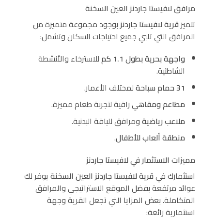
مرافق لافيستا جاردنز العين السخنة
تتميز
قرية لافيستا جاردنز
بوجود مجموعة متميزة من
المرافق التي تلبي جميع احتياجات السكان وتشمل:
واجهة بحرية بطول 1.1 كم
للاسترخاء والأنشطة
الشاطئية.
31 حمام سباحة
لمختلف الأعمار.
مطاعم ومقاهي
راقية لتجربة طعام مميزة.
ملاعب رياضية
ومرافق للياقة البدنية.
منطقة ألعاب للأطفال
.
مميزات الاستثمار في لافيستا جاردنز
استثمارك في
قرية لافيستا جاردنز العين السخنة
يوفر لك
عوائد مرتفعة بفضل الموقع الاستراتيجي والمرافق
المتكاملة. بعض المزايا التي تجعل القرية وجهة
استثمارية رائعة: