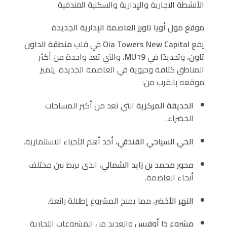
الأنشطة التجارية والإدارية والسكنية الفندقية.
موقع مول أويا تاورز العاصمة الإدارية الجديدة
يقع
Oia Towers New Capital
في قلب
منطقة الداون
تاون
، وتحديدًا في
MU19
، والتي تعد واحدة من أكثر
المناطق كثافة وحيوية في العاصمة الجديدة. يتميز
موقعه بالقرب من:
الحديقة المركزية
التي تعد من أكبر المساحات
الخضراء.
الحي السياحي الفندقي
، أحد أهم الأحياء الاستثمارية.
محور محمد بن زايد الشمالي
، الذي يربط بين مختلف
أنحاء العاصمة.
النهر الأخضر
، مما يمنح المشروع إطلالة رائعة.
مشروع ذا أوفيس
والعديد من المشروعات التجارية