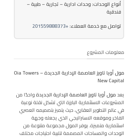
أنواع الوحدات: وحدات ادارية – تجارية – طبية –
فندقية
تواصل مع خدمة العملاء:
+201559888373
معلومات المشروع
مول أويا تاورز العاصمة الإدارية الجديدة – Oia Towers
New Capital
يعد
مول أويا تاورز العاصمة الإدارية الجديدة
واحدًا من
المشروعات الاستثمارية البارزة التي تشكل نقلة نوعية
في عالم التطوير العقاري، حيث يتميز بتصميمه العصري
الفاخر وموقعه الاستراتيجي الذي يجعله وجهة
استثمارية متميزة. يوفر المول مجموعة متنوعة من
الوحدات والمساحات المصممة لتلبية احتياجات مختلف