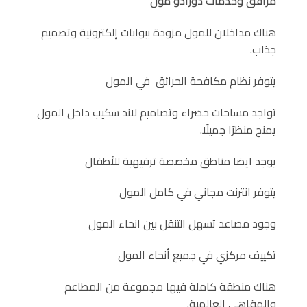
مرافق وخدمات دورادو مول
هناك مداخلان للمول مزودة ببوابات إلكترونية وتصميم
جذاب.
يتوفر نظام مكافحة الحرائق في المول
تواجد مساحات خضراء وتصاميم لاند سكيب داخل المول
يمنح منظرًا جميلًا.
يوجد ايضا مناطق مخصصة ترفيهية للأطفال
يتوفر انترنت مجاني في كامل المول
وجود مصاعد تسهل التنقل بين انحاء المول
تكييف مركزي في جميع أنحاء المول
هناك منطقة كاملة فيها مجموعة من المطاعم
والمقاهي العالمية.