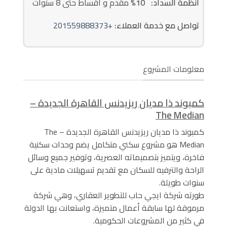
أنظمة السداد: 10
% مقدم و اقساط حتى 8 سنوات
تواصل مع خدمة العملاء:
+201559888373
معلومات المشروع
كمبوند ذا مديان ريزيدنس القاهرة الجديدة –
The Median
كمبوند ذا مديان ريزيدنس القاهرة الجديدة – The
Median هو مشروع سكني متكامل يضم وحدات سكنية
فاخرة، ويتميز بتصميماته العصرية، وتوفير جميع وسائل
الراحة والترفيه للسكان مع تقديم تسهيلات مادية على
سنوات طويلة.
طورته شركة ايجي حاب للتطوير العقاري، وهي شركة
مرموقة لها سابقة أعمال متميزة، واستعانت بها الدولة
في كثير من المشروعات الحكومية.