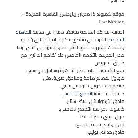
موقع كمبوند ذا مديان ريزيدنس القاهرة الجديدة –
The Median
اختارت الشركة المالكة موقعًا مميزًا في مدينة
القاهرة
الجديدة
بالقرب من مناطق سكنية راقية وطرق رئيسية
وخدمات ترفيهية، تحديدًا على محور شنزو آبي الذي يربط
مصر الجديدة بالتجمع الخامس عند تقاطع الدائري مع
طريق السويس.
يقع الكمبوند أمام مطار القاهرة وبداخل تاج سيتي
مجاورًا لمعالم هامة ومناطق حيوية، مثل:
منتجع وسبا جويل سبورتس سيتي.
كمبوند زيد ايست
التجمع الخامس.
فندق انتركونتننتال سيتي ستارز.
كمبوند المراسم التجمع الخامس.
مول سيتي سنتر ألماظة.
نادي وادي دجلة التجمع.
فندق حدائق توليب.