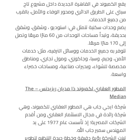
يقع الكمبوند في القاهرة الجديدة داخل مشروع تاج
سيتي على الطريق الدائري ومحور الوفاء والأمل، بالقرب
من جميع الخدمات.
يضم وحدات سكنية تتمثل في: استوديو ، وشقق، وشقق
بحديقة، وتبدأ مساحات الوحدات من 60 مترًا مربعًا وتصل
إلى 170 مترًا مربعًا.
تتوفر به جميع الخدمات ووسائل الترفيه، مثل: خدمات
الأمن، وجيم، وسبا، وجاكوزي، ومول تجاري، ومناطق
مخصصة للشواء، وبحيرات صناعية، ومساحات خضراء
واسعة.
المطور العقاري لكمبوند ذا مديان ريزيدنس – The
Median
شركة ايجي جاب هي المطور العقاري للكمبوند، وهي
شركة رائدة في مجال الاستثمار العقاري ومن أقدم
الشركات المصرية؛ إذ تأسست عام 1977 على يد
المهندس سمير جاب الله.
تبنت الشركة رؤية دقيقة وخطة جيدة التنظيم لتطوير