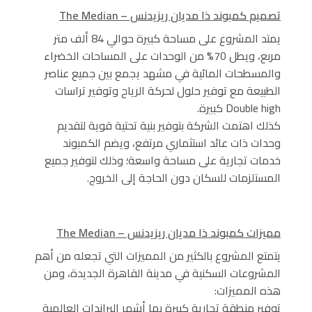
تصميم كمبوند ذا مديان ريزيدنس – The Median
يمتد المشروع على مساحة كبيرة حوالي 84 ألف متر
مربع، ويطل 70% من الوحدات على المساحات الخضراء
والمسطحات المائية في مشهد يجمع بين جميع عناصر
الطبيعة مع توفير حلول لحركة الرياح وتوفير تراسات
Double high كبيرة.
كذلك اهتمت الشركة بتوفير بنية تحتية قوية لتقديم
وحدات ذات عائد استثماري مرتفع، ويضم الكمبوند
خدمات تجارية على مساحة واسعة؛ وذلك لتوفير جميع
المستلزمات للسكان دون الحاجة إلى الخروج.
مميزات كمبوند ذا مديان ريزيدنس – The Median
يتمتع المشروع بالكثير من المميزات التي تجعله من أهم
المشروعات السكنية في مدينة القاهرة الجديدة، ومن
هذه المميزات:
توفير منطقة تجارية كبيرة بها أشهر البراندات العالمية