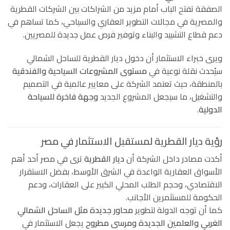
الصفقة تفتح الباب أمام مزيد من الشراكات بين الشركات القطرية
والمصرية في مجالات التطوير العقاري والسياحي، كما تساهم في
دعم قطاع التشييد والبناء وتوفير فرص عمل جديدة للمصريين.
ويرى خبراء الاستثمار أن دخول ديار القطرية للساحل الشمالي
سيُحدث نقلة نوعية في
مستوى المشروعات السياحية والفندقية
بالمنطقة، حيث تعتمد الشركة على معايير عالمية في التصميم
والتشغيل، ما سيجعل المشروع الجديد
وجهة فاخرة للسياحة
الدولية
.
رؤية ديار القطرية لمستقبل الاستثمار في مصر
أكدت مصادر داخل الشركة أن
ديار القطرية
ترى في مصر أحد أهم
الأسواق العقارية الواعدة في الشرق الأوسط، بفضل الاستقرار
الاقتصادي، وحجم الطلب المحلي الكبير على العقارات، ودعم
الحكومة للمستثمرين الأجانب.
كما أن توجه الدولة لتطوير
محاور جديدة مثل الساحل الشمالي
الغربي والعلمين الجديدة ومرسى مطروح
يجعل الاستثمار في