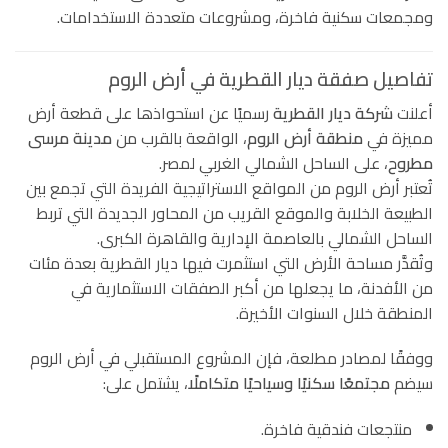
ومجمعات سكنية فاخرة، ومشروعات متعددة الاستخدامات.
تفاصيل صفقة ديار القطرية في أرض الروم
أعلنت
شركة ديار القطرية
رسميًا عن استحواذها على قطعة أرض
مميزة في
منطقة أرض الروم
، الواقعة بالقرب من
مدينة مرسى
مطروح
، على الساحل الشمالي الغربي لمصر.
تُعتبر أرض الروم من المواقع الاستراتيجية الفريدة التي تجمع بين
الطبيعة الخلابة والموقع القريب من المحاور الجديدة التي تربط
الساحل الشمالي بالعاصمة الإدارية والقاهرة الكبرى.
وتُقدَّر مساحة الأرض التي استثمرت فيها ديار القطرية بعدة مئات
من الأفدنة، ما يجعلها من أكبر الصفقات الاستثمارية في
المنطقة خلال السنوات الأخيرة.
ووفقًا لمصادر مطلعة، فإن المشروع المستقبلي في أرض الروم
سيضم
مجتمعًا سكنيًا وسياحيًا متكاملًا
، يشتمل على:
منتجعات فندقية فاخرة.