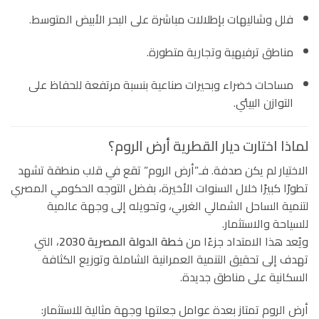
فلل وشاليهات بإطلالات مباشرة على البحر الأبيض المتوسط.
مناطق ترفيهية وتجارية متطورة.
مساحات خضراء وبحيرات صناعية بنسبة مرتفعة للحفاظ على
التوازن البيئي.
لماذا اختارت ديار القطرية أرض الروم؟
الاختيار لم يكن صدفة. فـ”أرض الروم” تقع في قلب منطقة تشهد
تطورًا كبيرًا خلال السنوات الأخيرة، بفضل التوجه الحكومي المصري
لتنمية الساحل الشمالي الغربي، وتحويله إلى وجهة عالمية
للسياحة والاستثمار.
ويُعد هذا الامتداد جزءًا من
خطة الدولة المصرية 2030
، التي
تهدف إلى تحقيق التنمية العمرانية الشاملة وتوزيع الكثافة
السكانية على مناطق جديدة.
أرض الروم تمتاز بعدة عوامل جعلتها وجهة مثالية للاستثمار: