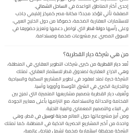
إحدى أكثر المناطق الواعدة في
الساحل الشمالي
.
الصفقة تأتي لتؤكد مجددًا مكانة مصر كمركز إقليمي جاذب
للاستثمارات العقارية الضخمة، خصوصًا من دول الخليج العربي،
وعلى رأسها
دولة قطر
التي تواصل دعمها وتعزيز حضورها في
السوق المصري عبر مشروعات ضخمة ومستدامة.
من هي شركة ديار القطرية؟
تُعد
ديار القطرية
من كبرى شركات التطوير العقاري في المنطقة،
وهي الذراع العقارية لصندوق قطر للاستثمار العقاري. تمتلك
الشركة خبرة تمتد لعقود في تطوير المشاريع السكنية والسياحية
والتجارية الكبرى في الشرق الأوسط وأوروبا وآسيا.
وتُعرف ديار القطرية بتصميم مشاريعها المتميزة التي تمزج بين
الفخامة والحداثة والاستدامة، مع التزامها بأعلى معايير الجودة
في البناء والتصميم المعماري والبنية التحتية.
ومن أبرز مشروعاتها حول العالم
مدينة لوسيل
في قطر، وهي
واحدة من أكبر المشاريع الحضرية الذكية في المنطقة. كما تمتلك
الشركة محفظة استثمارية ضخمة تشمل فنادق عالمية،