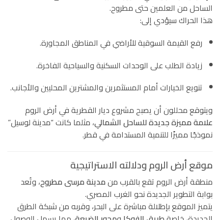
الساحل من العلمين حتى مطروح.
هذا الحراك سيؤدي إلى:
رفع القيمة السوقية للأراضي في المناطق المجاورة.
زيادة الطلب على الوحدات السكنية والسياحية الفاخرة.
تنويع الخيارات أمام المستثمرين والمشترين المحليين والأجانب.
ويتوقع محللون أن يصبح مشروع ديار القطرية في أرض الروم
علامة مميزة جديدة للساحل الشمالي
، مثلما كانت “مدينة لوسيل”
نموذجًا مميزًا للتنمية المستدامة في قطر.
موقع أرض الروم ودلالته الاستراتيجية
منطقة أرض الروم تقع بالقرب من
مدينة مرسى مطروح
، وتُعد
بوابة التطوير الجديدة نحو الغرب المصري.
يتميز الموقع بإطلالة مباشرة على البحر، وقربه من شبكة الطرق
الجديدة، خاصة
طريق الفوكا
و
محور الضبعة
، مما يسهل الوصول